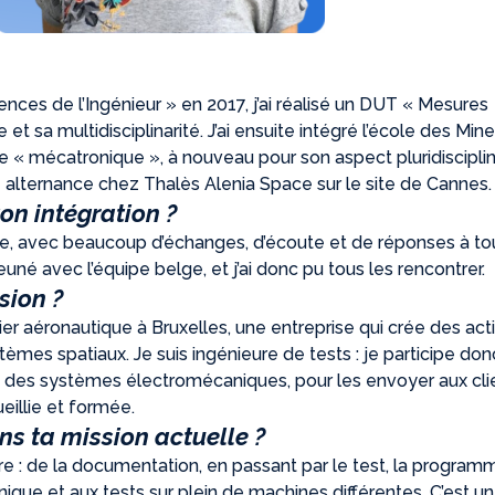
nces de l’Ingénieur » en 2017, j’ai réalisé un DUT « Mesures
et sa multidisciplinarité.
J’ai ensuite intégré l’école des Mine
ère « mécatronique », à nouveau pour son aspect pluridisciplin
e alternance chez Thalès Alenia Space sur
le site de Cannes.
on intégration ?
sée, avec beaucoup d’échanges, d’écoute et de réponses à t
jeuné avec l’équipe belge, et j’ai donc pu tous les rencontrer.
sion ?
er aéronautique à Bruxelles, une entreprise qui crée des ac
stèmes spatiaux.
Je suis ingénieure de tests : je participe do
n des systèmes électromécaniques, pour les envoyer aux cli
ueillie et formée.
ans ta mission actuelle ?
re : d
e la documentation, en passant par le test, la programm
onique et aux tests sur plein de machines différentes.
C’est u