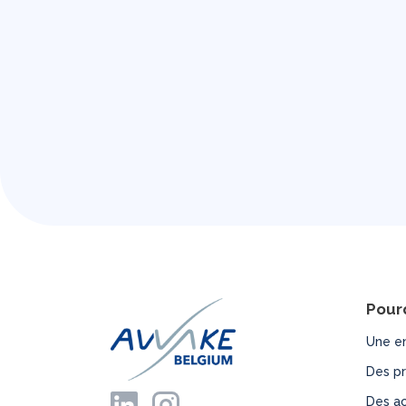
Pour
Une e
Des pr
W
Des ac