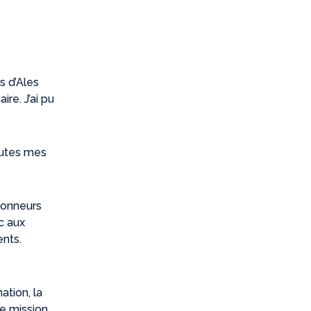
s d’Ales
aire.
J’ai pu
outes mes
tionneurs
nc aux
ents.
ation, la
ne mission