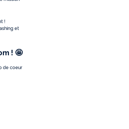
t !
ashing et
om ! 🤩
up de coeur