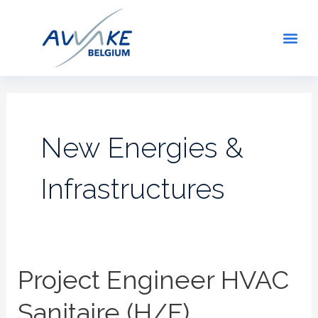
Aller
au
Me
contenu
New Energies &
Infrastructures
Project
Project Engineer HVAC
Engineer
Sanitaire (H/F)
HVAC