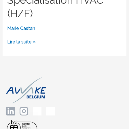
Spécialisation
(H/F)
HVAC
(H/F)
Marie Castan
Lire la suite »
W
o
r