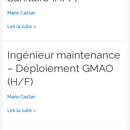
Sanitaire
(H/F)
Marie Castan
Lire la suite »
Ingénieur
Ingénieur maintenance
maintenance
– Déploiement GMAO
–
Déploiement
(H/F)
GMAO
(H/F)
Marie Castan
Lire la suite »