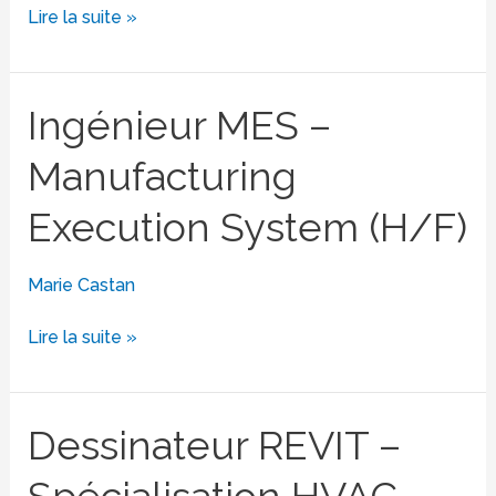
Lire la suite »
Ingénieur
Ingénieur MES –
MES
Manufacturing
–
Manufacturing
Execution System (H/F)
Execution
System
(H/F)
Marie Castan
Lire la suite »
Dessinateur
Dessinateur REVIT –
REVIT
Spécialisation HVAC
–