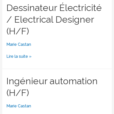
Dessinateur
Dessinateur Électricité
Électricité
/ Electrical Designer
/
Electrical
(H/F)
Designer
(H/F)
Marie Castan
Lire la suite »
Ingénieur
Ingénieur automation
automation
(H/F)
(H/F)
Marie Castan