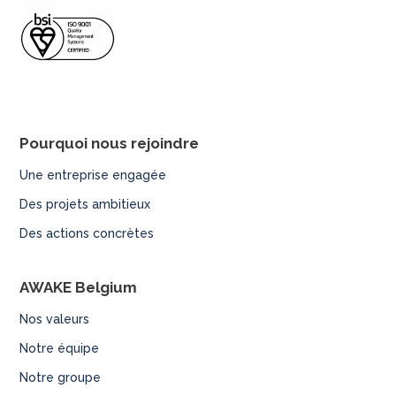
o
r
d
p
r
e
Pourquoi nous rejoindre
s
Une entreprise engagée
s
Des projets ambitieux
Des actions concrètes
AWAKE Belgium
Nos valeurs
Notre équipe
Notre groupe