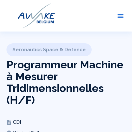
Aller
au
Me
contenu
Aeronautics Space & Defence
Programmeur Machine
à Mesurer
Tridimensionnelles
(H/F)
CDI